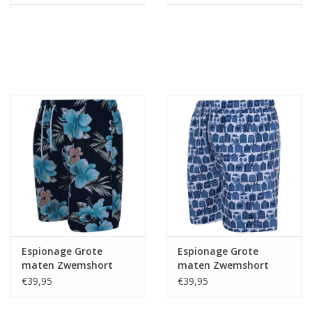
Espionage Grote
Espionage Grote
maten Zwemshort
maten Zwemshort
FLORAL Print
BEACH HUT Print
€39,95
€39,95