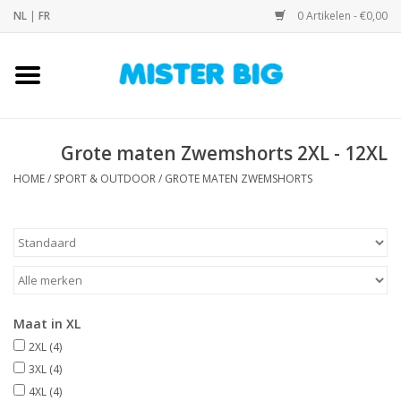
NL
|
FR
0 Artikelen - €0,00
Home
Collectie
Grote maten Zwemshorts 2XL - 12XL
HOME
/
SPORT & OUTDOOR
/
GROTE MATEN ZWEMSHORTS
Onze Winkel
Contact
BLOGS
Maat in XL
Merken
2XL
(4)
3XL
(4)
4XL
(4)