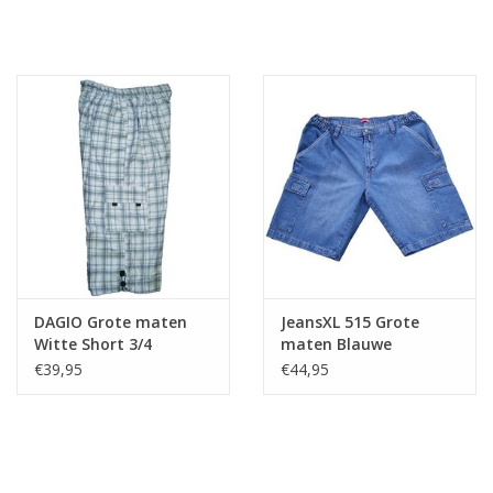
DAGIO Grote maten
JeansXL 515 Grote
Witte Short 3/4
maten Blauwe
Bermuda
€39,95
€44,95