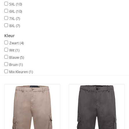
5XL
(10)
6XL
(10)
7XL
(7)
8XL
(7)
Kleur
Zwart
(4)
Wit
(1)
Blauw
(5)
Bruin
(1)
Mix Kleuren
(1)