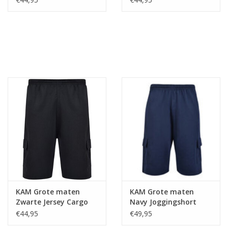
KAM Grote maten
KAM Grote maten
Zwarte Jersey Cargo
Navy Joggingshort
Short
10XL-12XL
€44,95
€49,95