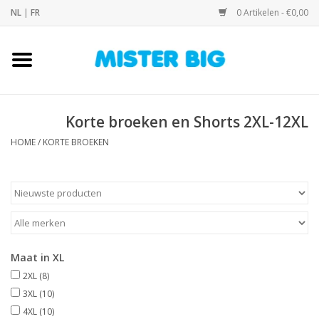
NL
|
FR
0 Artikelen - €0,00
Home
Collectie
Korte broeken en Shorts 2XL-12XL
HOME
/
KORTE BROEKEN
Onze Winkel
Contact
BLOGS
Maat in XL
Merken
2XL
(8)
3XL
(10)
4XL
(10)