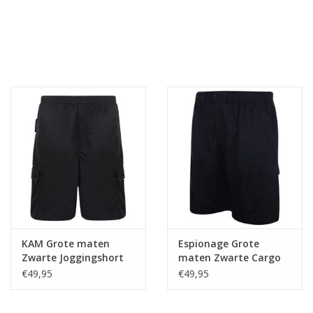
KAM Grote maten
Espionage Grote
Zwarte Joggingshort
maten Zwarte Cargo
10XL-12XL
Short Zwart
€49,95
€49,95