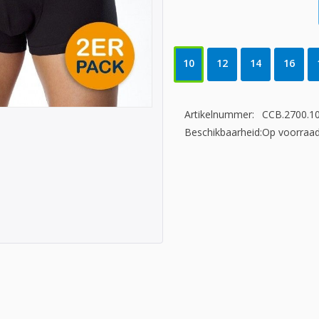
10
12
14
16
Artikelnummer:
CCB.2700.1
Beschikbaarheid:
Op voorraa