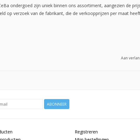
Ba ondergoed zijn uniek binnen ons assortiment, aangezien de prijs 
steld op verzoek van de fabrikant, die de verkoopprijzen per maat heef
Aan verlan
ABONNEER
ducten
Registreren
producten
Mijn bestellingen