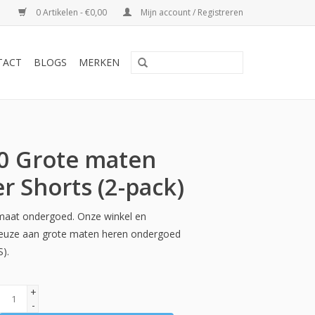
0 Artikelen - €0,00
Mijn account / Registreren
TACT
BLOGS
MERKEN
0 Grote maten
r Shorts (2-pack)
maat ondergoed. Onze winkel en
euze aan grote maten heren ondergoed
S).
+
-