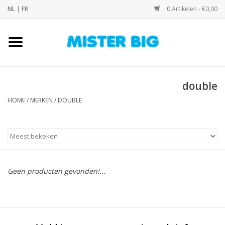
NL
|
FR
0 Artikelen - €0,00
Home
Collectie
double
HOME
/
MERKEN
/
DOUBLE
Onze Winkel
Contact
BLOGS
Geen producten gevonden!...
Merken