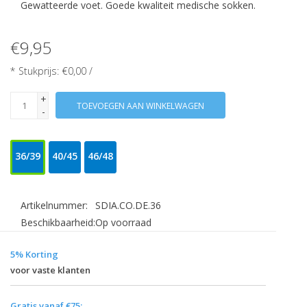
Gewatteerde voet. Goede kwaliteit medische sokken.
€9,95
* Stukprijs: €0,00 /
+
TOEVOEGEN AAN WINKELWAGEN
-
36/39
40/45
46/48
Artikelnummer:
SDIA.CO.DE.36
Beschikbaarheid:
Op voorraad
5% Korting
voor vaste klanten
Gratis vanaf €75: