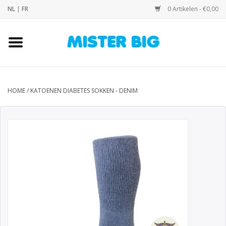
NL
|
FR
0 Artikelen - €0,00
Home
Collectie
HOME
/
KATOENEN DIABETES SOKKEN - DENIM
Onze Winkel
Contact
BLOGS
Merken