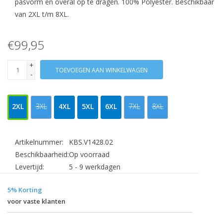
pasvorm en overal op te dragen. 100% Polyester. Beschikbaar
van 2XL t/m 8XL.
€99,95
+
TOEVOEGEN AAN WINKELWAGEN
-
2XL
3XL
4XL
5XL
6XL
7XL
8XL
Artikelnummer:
KBS.V1428.02
Beschikbaarheid:
Op voorraad
Levertijd:
5 - 9 werkdagen
5% Korting
voor vaste klanten