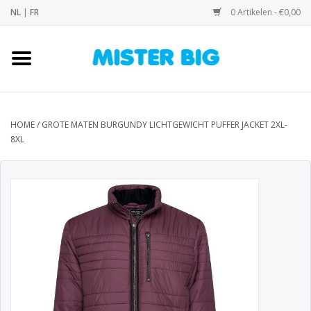
NL
|
FR
0 Artikelen - €0,00
Home
Collectie
HOME
/
GROTE MATEN BURGUNDY LICHTGEWICHT PUFFER JACKET 2XL-
8XL
Onze Winkel
Contact
BLOGS
Merken