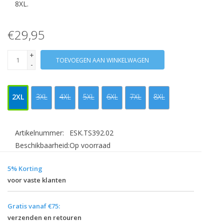
8XL.
€29,95
+
TOEVOEGEN AAN WINKELWAGEN
-
2XL
3XL
4XL
5XL
6XL
7XL
8XL
Artikelnummer:
ESK.TS392.02
Beschikbaarheid:
Op voorraad
5% Korting
voor vaste klanten
Gratis vanaf €75:
verzenden en retouren