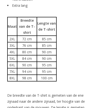
Extra lang
Breedte
Lengte van
Maat
van de T-
de T-shirt
shirt
2XL
72 cm
85 cm
3XL
76 cm
85 cm
4XL
80 cm
90 cm
5XL
84 cm
90 cm
6XL
90 cm
95 cm
7XL
94 cm
95 cm
8XL
98 cm
100 cm
De breedte van de T-shirt is gemeten van de ene
zijnaad naar de andere zijnaad, ter hoogte van de
onderkant van de mouwen. De lengte is gemeten