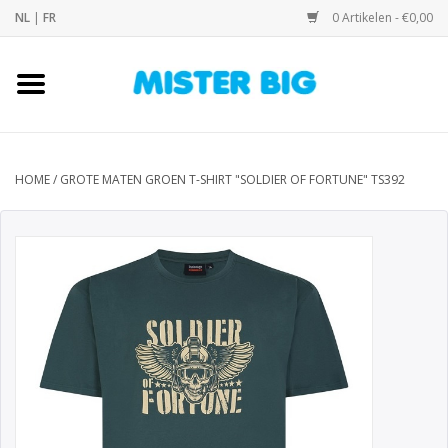
NL
|
FR
0 Artikelen - €0,00
Home
Collectie
HOME
/
GROTE MATEN GROEN T-SHIRT "SOLDIER OF FORTUNE" TS392
Onze Winkel
Contact
BLOGS
Merken