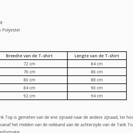
it
 Polyester
Breedte van de T-shirt
Lengte van de T-shirt
72 cm
84 cm
76 cm
86 cm
80 cm
88 cm
84 cm
90 cm
92 cm
94 cm
k Top is gemeten van de ene zijnaad naar de andere zijnaad, ter h
 vanaf het midden van de nekband aan de achterzijde van de Tank To
informatie.