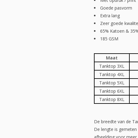
Met opdruk / print
Goede pasvorm
Extra lang
Zeer goede kwalite
65% Katoen & 35%
185 GSM
Maat
Tanktop 3XL
Tanktop 4XL
Tanktop 5XL
Tanktop 6XL
Tanktop 8XL
De breedte van de Tan
De lengte is gemeten
afbeelding voor meer 