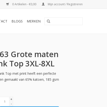
0 Artikelen - €0,00
Mijn account / Registreren
TACT
BLOGS
MERKEN
3 Grote maten
nk Top 3XL-8XL
k Top met print heeft een perfecte
g en gemaakt van 65% katoen, 185 gsm
+
-