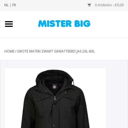
NL
|
FR
0 Artikelen - €0,00
Home
Collectie
HOME
/
GROTE MATEN ZWART GEWATTEERD JAS 2XL-8XL
Onze Winkel
Contact
BLOGS
Merken