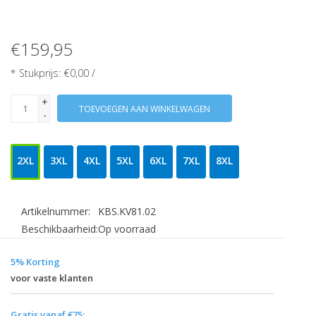
€159,95
* Stukprijs: €0,00 /
+
TOEVOEGEN AAN WINKELWAGEN
-
2XL
3XL
4XL
5XL
6XL
7XL
8XL
Artikelnummer:
KBS.KV81.02
Beschikbaarheid:
Op voorraad
5% Korting
voor vaste klanten
Gratis vanaf €75: