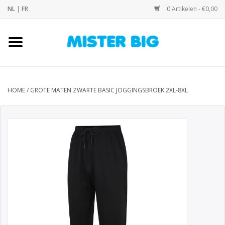
NL
|
FR
0 Artikelen - €0,00
Home
Collectie
HOME
/
GROTE MATEN ZWARTE BASIC JOGGINGSBROEK 2XL-8XL
Onze Winkel
Contact
BLOGS
Merken