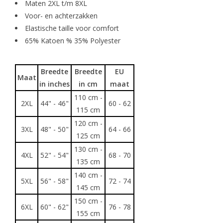
Maten 2XL t/m 8XL
Voor- en achterzakken
Elastische taille voor comfort
65% Katoen % 35% Polyester
Breedte
Breedte
EU
Maat
in inches
in cm
maat
110 cm -
2XL
44" - 46"
60 - 62
115 cm
120 cm -
3XL
48" - 50"
64 - 66
125 cm
130 cm -
4XL
52" - 54"
68 - 70
135 cm
140 cm -
5XL
56" - 58"
72 - 74
145 cm
150 cm -
6XL
60" - 62"
76 - 78
155 cm