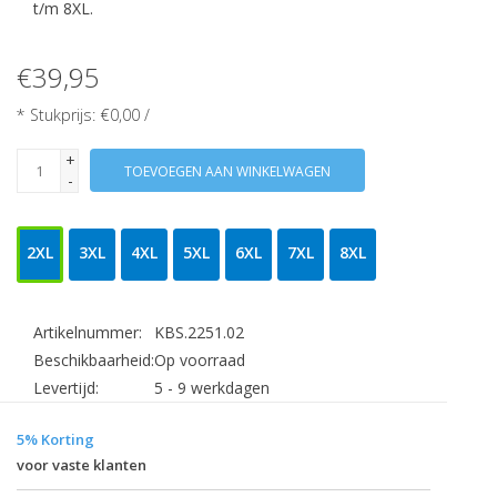
t/m 8XL.
€39,95
* Stukprijs: €0,00 /
+
TOEVOEGEN AAN WINKELWAGEN
-
2XL
3XL
4XL
5XL
6XL
7XL
8XL
Artikelnummer:
KBS.2251.02
Beschikbaarheid:
Op voorraad
Levertijd:
5 - 9 werkdagen
5% Korting
voor vaste klanten