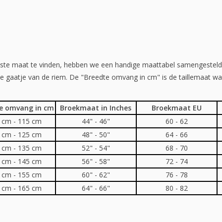
iste maat te vinden, hebben we een handige maattabel samengesteld. 
te gaatje van de riem. De "Breedte omvang in cm" is de taillemaat waa
e omvang in cm
Broekmaat in Inches
Broekmaat EU
 cm - 115 cm
44" - 46"
60 - 62
 cm - 125 cm
48" - 50"
64 - 66
 cm - 135 cm
52" - 54"
68 - 70
 cm - 145 cm
56" - 58"
72 - 74
 cm - 155 cm
60" - 62"
76 - 78
 cm - 165 cm
64" - 66"
80 - 82