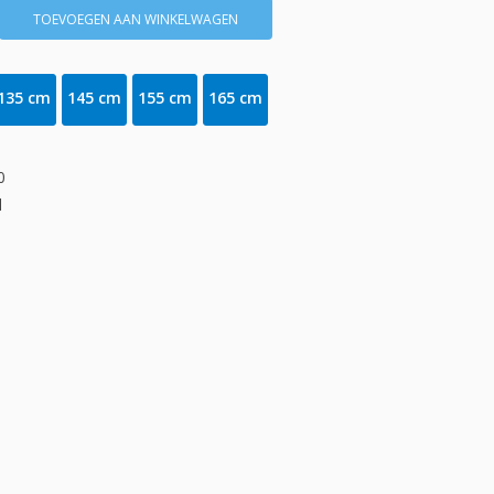
TOEVOEGEN AAN WINKELWAGEN
135 cm
145 cm
155 cm
165 cm
0
d