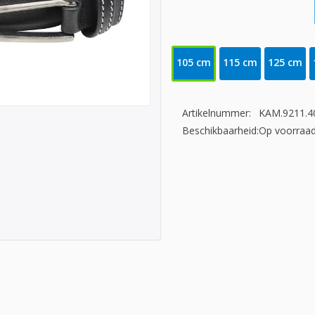
105 cm
115 cm
125 cm
Artikelnummer:
KAM.9211.4
Beschikbaarheid:
Op voorraa