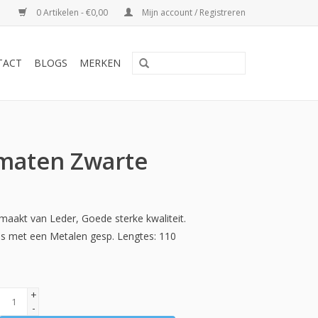
0 Artikelen - €0,00
Mijn account / Registreren
TACT
BLOGS
MERKEN
maten Zwarte
aakt van Leder, Goede sterke kwaliteit.
ls met een Metalen gesp. Lengtes: 110
+
-