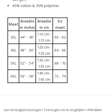
65% cotton & 35% polyester
Breedte
Breedte
EU
Maat
in inches
in cm
maat
110 cm -
3XL
44" - 46"
60 - 62
115 cm
120 cm -
4XL
48" - 50"
64 - 66
125 cm
130 cm -
5XL
52" - 54"
68 - 70
135 cm
140 cm -
6XL
56" - 58"
72 - 74
145 cm
Aan verlanglijst toevoegen
/
Toevoegen om te vergelijken
/
Afdrukken