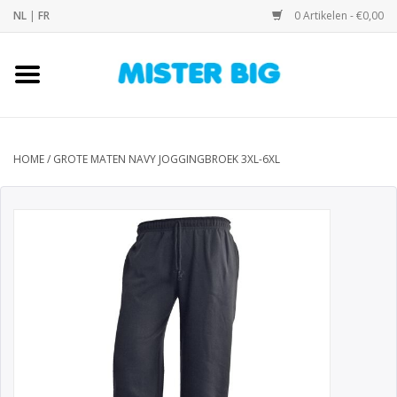
NL
|
FR
0 Artikelen - €0,00
Home
Collectie
HOME
/
GROTE MATEN NAVY JOGGINGBROEK 3XL-6XL
Onze Winkel
Contact
BLOGS
Merken