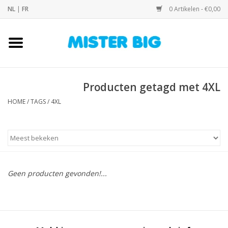
NL
|
FR
0 Artikelen - €0,00
Home
Collectie
Producten getagd met 4XL
HOME
/
TAGS
/
4XL
Onze Winkel
Contact
BLOGS
Geen producten gevonden!...
Merken