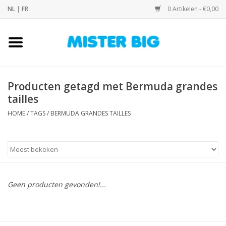
NL
|
FR
0 Artikelen - €0,00
Home
Collectie
Producten getagd met Bermuda grandes
tailles
Onze Winkel
HOME
/
TAGS
/
BERMUDA GRANDES TAILLES
Contact
BLOGS
Geen producten gevonden!...
Merken