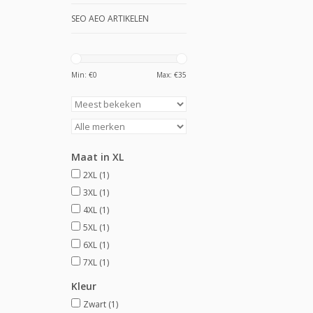
SEO AEO ARTIKELEN
Min: €
0
Max: €
35
Maat in XL
2XL
(1)
3XL
(1)
4XL
(1)
5XL
(1)
6XL
(1)
7XL
(1)
Kleur
Zwart
(1)