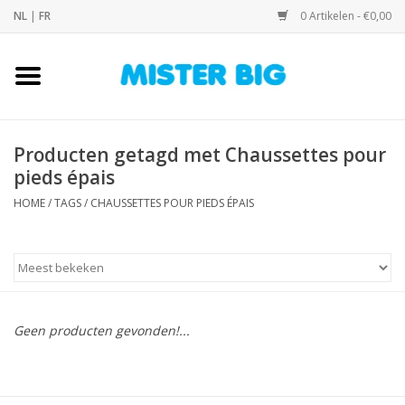
NL
|
FR
0 Artikelen - €0,00
Home
Collectie
Producten getagd met Chaussettes pour
pieds épais
Onze Winkel
HOME
/
TAGS
/
CHAUSSETTES POUR PIEDS ÉPAIS
Contact
BLOGS
Geen producten gevonden!...
Merken