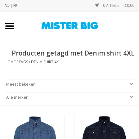
NL
|
FR
0 Artikelen - €0,00
Home
Collectie
Producten getagd met Denim shirt 4XL
HOME
/
TAGS
/
DENIM SHIRT 4XL
Onze Winkel
Contact
BLOGS
Merken