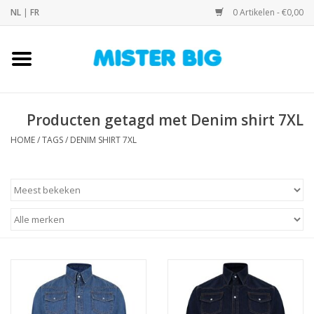
NL
|
FR
0 Artikelen - €0,00
Home
Collectie
Producten getagd met Denim shirt 7XL
HOME
/
TAGS
/
DENIM SHIRT 7XL
Onze Winkel
Contact
BLOGS
Merken