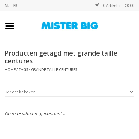
NL
|
FR
0 Artikelen - €0,00
Home
Collectie
Producten getagd met grande taille
centures
Onze Winkel
HOME
/
TAGS
/
GRANDE TAILLE CENTURES
Contact
BLOGS
Geen producten gevonden!...
Merken