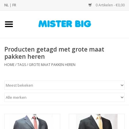
NL
|
FR
0 Artikelen - €0,00
Home
Collectie
Producten getagd met grote maat
pakken heren
Onze Winkel
HOME
/
TAGS
/
GROTE MAAT PAKKEN HEREN
Contact
BLOGS
Merken