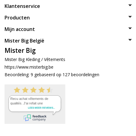
Klantenservice
Producten
Mijn account
Mister Big België
Mister Big
Mister Big Kleding / Vêtements
https://www.misterbig.be
Beoordeling:
9
gebaseerd op
127
beoordelingen