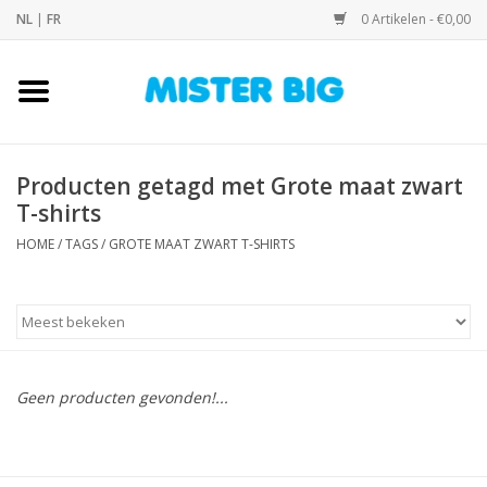
NL
|
FR
0 Artikelen - €0,00
Home
Collectie
Producten getagd met Grote maat zwart
T-shirts
Onze Winkel
HOME
/
TAGS
/
GROTE MAAT ZWART T-SHIRTS
Contact
BLOGS
Geen producten gevonden!...
Merken