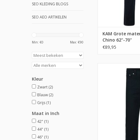
SEO KLEDING BLOGS
SEO AEO ARTIKELEN
KAM Grote maten
Chino 62"-70"
Min: €
0
Max: €
90
€89,95
Kleur
Zwart
(2)
Blauw
(2)
Grijs
(1)
Maat in Inch
42"
(1)
44"
(1)
46"
(1)