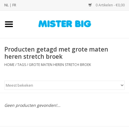
NL
|
FR
0 Artikelen - €0,00
Home
Collectie
Producten getagd met grote maten
heren stretch broek
Onze Winkel
HOME
/
TAGS
/
GROTE MATEN HEREN STRETCH BROEK
Contact
BLOGS
Geen producten gevonden!...
Merken