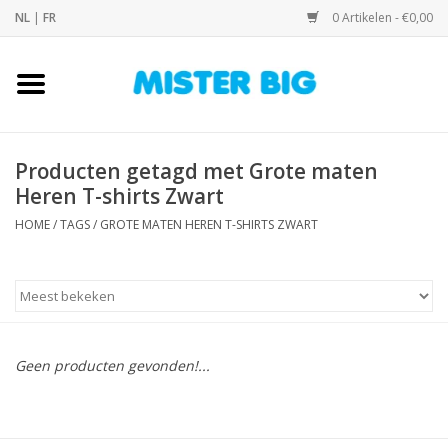
NL
|
FR
0 Artikelen - €0,00
Home
Collectie
Producten getagd met Grote maten
Heren T-shirts Zwart
Onze Winkel
HOME
/
TAGS
/
GROTE MATEN HEREN T-SHIRTS ZWART
Contact
BLOGS
Geen producten gevonden!...
Merken