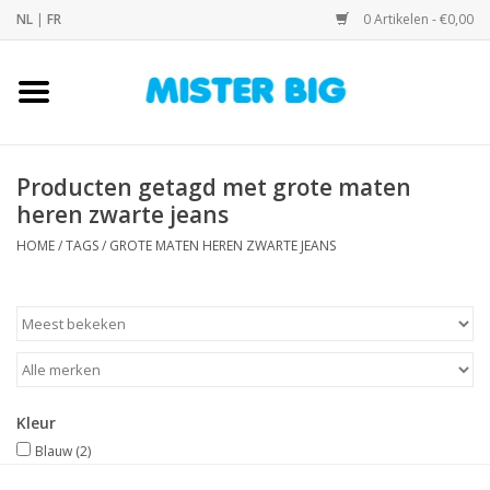
NL
|
FR
0 Artikelen - €0,00
Home
Collectie
Producten getagd met grote maten
heren zwarte jeans
Onze Winkel
HOME
/
TAGS
/
GROTE MATEN HEREN ZWARTE JEANS
Contact
BLOGS
Merken
Kleur
Blauw
(2)