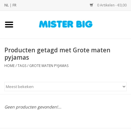
NL
|
FR
0 Artikelen - €0,00
Home
Collectie
Producten getagd met Grote maten
pyjamas
Onze Winkel
HOME
/
TAGS
/
GROTE MATEN PYJAMAS
Contact
BLOGS
Geen producten gevonden!...
Merken