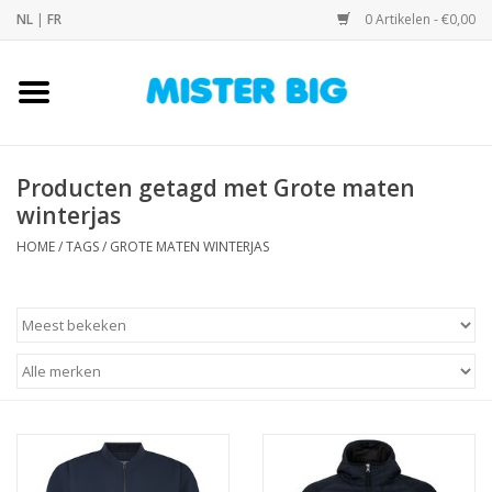
NL
|
FR
0 Artikelen - €0,00
Home
Collectie
Producten getagd met Grote maten
winterjas
Onze Winkel
HOME
/
TAGS
/
GROTE MATEN WINTERJAS
Contact
BLOGS
Merken