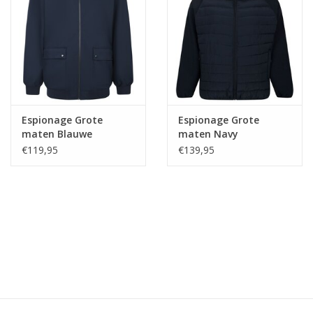
Espionage Grote
Espionage Grote
maten Blauwe
maten Navy
Regenbestendige
Gewatteerde
€119,95
€139,95
Oxford jas
Waterdichte jas