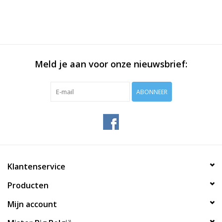
Meld je aan voor onze nieuwsbrief:
ABONNEER
Klantenservice
Producten
Mijn account