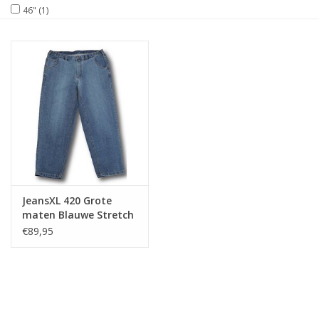
46"
(1)
JeansXL 420 Grote
maten Blauwe Stretch
Jeans
€89,95