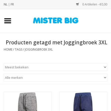
NL
|
FR
0 Artikelen - €0,00
Home
Collectie
Producten getagd met Joggingbroek 3XL
HOME
/
TAGS
/
JOGGINGBROEK 3XL
Onze Winkel
Contact
BLOGS
Merken