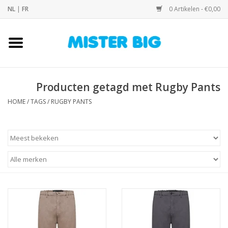
NL
|
FR
0 Artikelen - €0,00
Home
Collectie
Producten getagd met Rugby Pants
HOME
/
TAGS
/
RUGBY PANTS
Onze Winkel
Contact
BLOGS
Merken