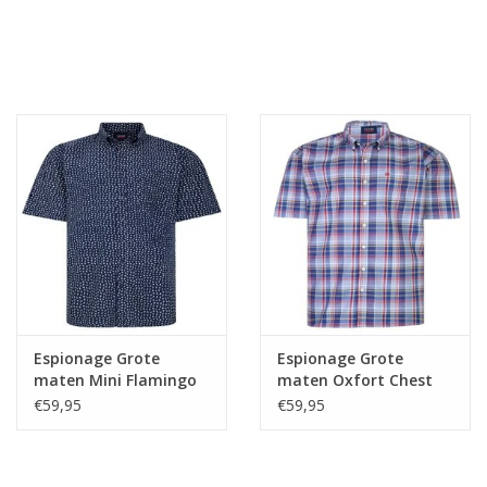
Espionage Grote
Espionage Grote
maten Mini Flamingo
maten Oxfort Chest
Print Overhemd
Overhemd
€59,95
€59,95