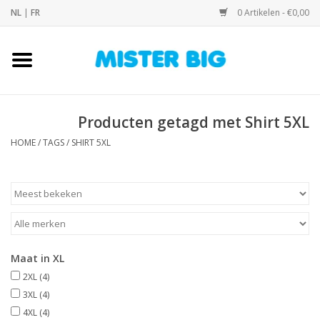
NL
|
FR
0 Artikelen - €0,00
Home
Collectie
Producten getagd met Shirt 5XL
HOME
/
TAGS
/
SHIRT 5XL
Onze Winkel
Contact
BLOGS
Maat in XL
Merken
2XL
(4)
3XL
(4)
4XL
(4)