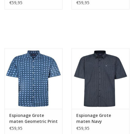
Overhemd
Overhemd
€59,95
€59,95
Espionage Grote
Espionage Grote
maten Geometric Print
maten Navy
Overhemd
Geometric Print
€59,95
€59,95
Overhemd