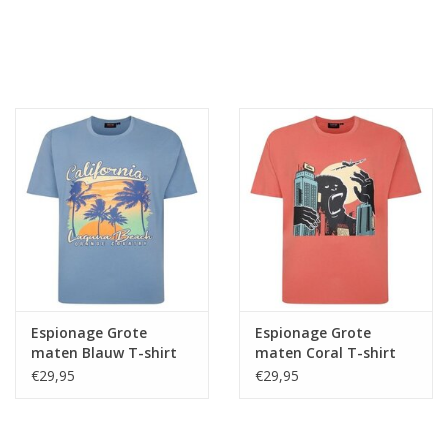
Espionage Grote
Espionage Grote
maten Blauw T-shirt
maten Coral T-shirt
"California"
"Kong Pop"
€29,95
€29,95