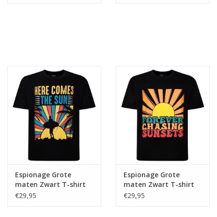
Espionage Grote
Espionage Grote
maten Zwart T-shirt
maten Zwart T-shirt
"The Sun"
"Chaising Sunset"
€29,95
€29,95