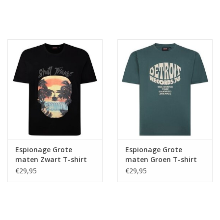
Espionage Grote
Espionage Grote
maten Zwart T-shirt
maten Groen T-shirt
"Skull Travel"
"Music Record"
€29,95
€29,95