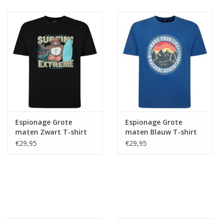
Espionage Grote
Espionage Grote
maten Zwart T-shirt
maten Blauw T-shirt
"Surfing" TS395
"Natural Adventure"
€29,95
€29,95