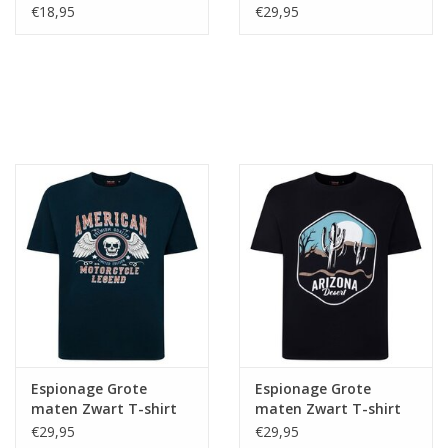
"Motorcycle" TS401
€18,95
€29,95
Espionage Grote
Espionage Grote
maten Zwart T-shirt
maten Zwart T-shirt
"Motorcycle Legend"
"Arizona"
€29,95
€29,95