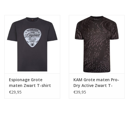
Espionage Grote
KAM Grote maten Pro-
maten Zwart T-shirt
Dry Active Zwart T-
"Music Legend"
shirt
€29,95
€39,95