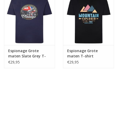
Espionage Grote
Espionage Grote
maten Slate Grey T-
maten T-shirt
shirt "Vintage
"Mountain" TS354
€29,95
€29,95
Motorbike"