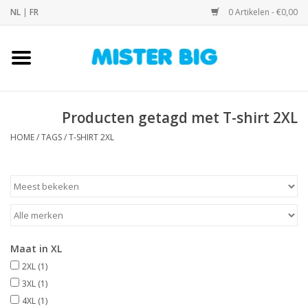
NL
|
FR
0 Artikelen - €0,00
Home
Collectie
Producten getagd met T-shirt 2XL
HOME
/
TAGS
/
T-SHIRT 2XL
Onze Winkel
Contact
BLOGS
Maat in XL
Merken
2XL
(1)
3XL
(1)
4XL
(1)