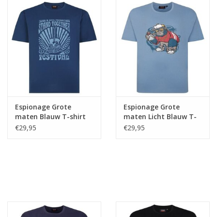
Espionage Grote
Espionage Grote
maten Blauw T-shirt
maten Licht Blauw T-
"Music Festival"
shirt "Graffiti Gorilla"
€29,95
€29,95