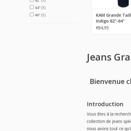
42"
(1)
44"
(1)
KAM Grande Taill
46"
(1)
Indigo 62"-64"
€84,95
Jeans Gr
Bienvenue ch
Introduction
Vous êtes à la recherc
collection de jeans sp
nous avons tout ce qu'il