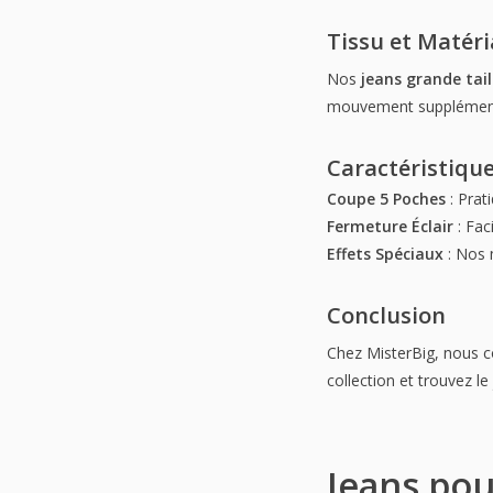
Tissu et Matér
Nos
jeans grande tail
mouvement supplémentai
Caractéristiqu
Coupe 5 Poches
: Prat
Fermeture Éclair
: Faci
Effets Spéciaux
: Nos 
Conclusion
Chez MisterBig, nous com
collection et trouvez le
Jeans pou