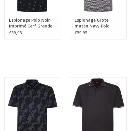
Espionage Polo Noir
Espionage Grote
Imprimé Cerf Grande
maten Navy Polo
Taille
Geometric Print
€59,95
€59,95