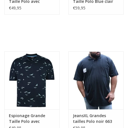
Taille Polo avec
Taille Polo Blue clair
impression Palm
avec impression
€49,95
€59,95
d'ananas
Espionage Grande
JeansXL Grandes
Taille Polo avec
tailles Polo noir 663
impression Seagull
€49,95
€39,95