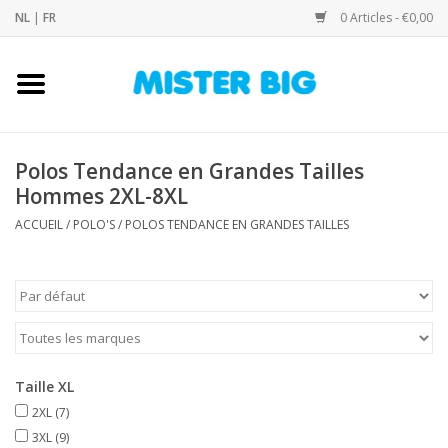
NL
|
FR
0 Articles - €0,00
Accueil
Collection
Polos Tendance en Grandes Tailles
Hommes 2XL-8XL
Notre Boutique
ACCUEIL
/
POLO'S
/
POLOS TENDANCE EN GRANDES TAILLES
Contact
Marques
Taille XL
2XL
(7)
3XL
(9)