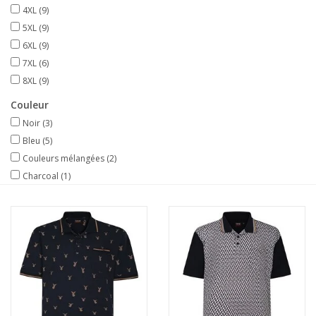
4XL
(9)
5XL
(9)
6XL
(9)
7XL
(6)
8XL
(9)
Couleur
Noir
(3)
Bleu
(5)
Couleurs mélangées
(2)
Charcoal
(1)