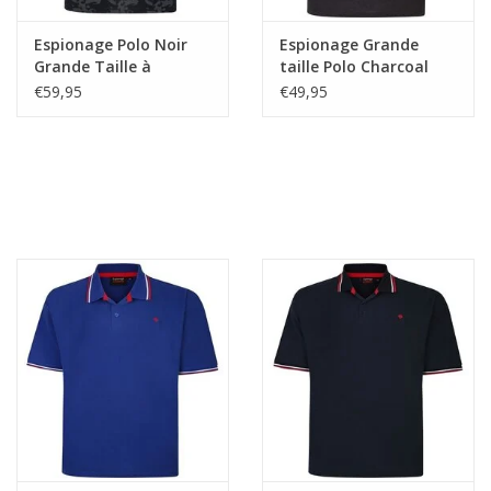
Espionage Polo Noir
Espionage Grande
Grande Taille à
taille Polo Charcoal
Imprimé Camouflage
€59,95
€49,95
Abstrait