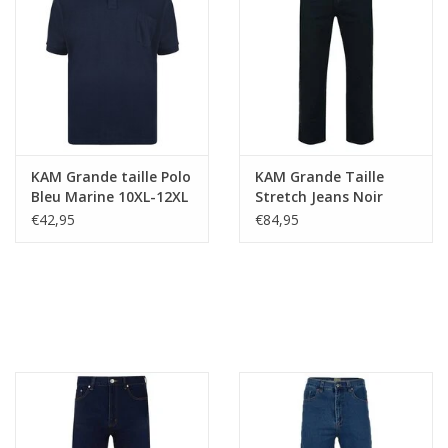
KAM Grande taille Polo
KAM Grande Taille
Bleu Marine 10XL-12XL
Stretch Jeans Noir
62"-64"
€42,95
€84,95