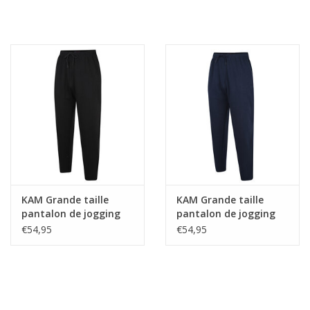
KAM Grande taille
KAM Grande taille
pantalon de jogging
pantalon de jogging
Noir 10XL-12XL
Bleu marine 10XL-12XL
€54,95
€54,95