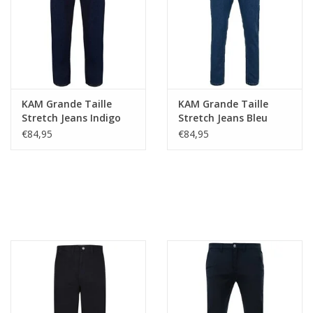
KAM Grande Taille
KAM Grande Taille
Stretch Jeans Indigo
Stretch Jeans Bleu
62"-64"
62"-64"
€84,95
€84,95