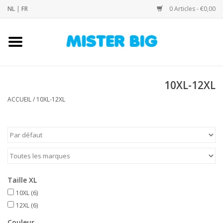
NL
|
FR
0 Articles - €0,00
Accueil
Collection
10XL-12XL
ACCUEIL
/
10XL-12XL
Notre Boutique
Contact
Marques
Taille XL
10XL
(6)
12XL
(6)
Couleur