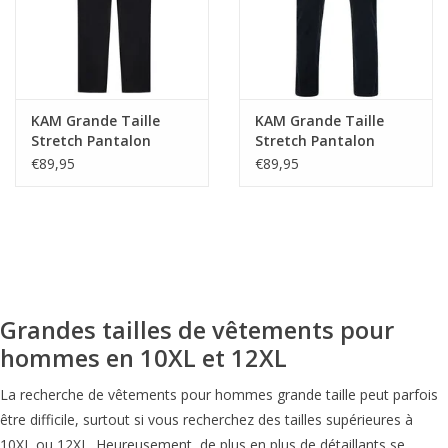
KAM Grande Taille
KAM Grande Taille
Stretch Pantalon
Stretch Pantalon
Chino Noir 62"-70"
Chino Navy 62"-70"
€89,95
€89,95
Grandes tailles de vêtements pour
hommes en 10XL et 12XL
La recherche de vêtements pour hommes grande taille peut parfois
être difficile, surtout si vous recherchez des tailles supérieures à
10XL ou 12XL. Heureusement, de plus en plus de détaillants se