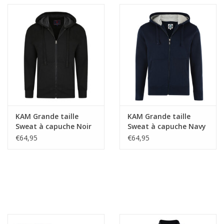
KAM Grande taille
KAM Grande taille
Sweat à capuche Noir
Sweat à capuche Navy
10XL-12XL
10XL-12XL
€64,95
€64,95