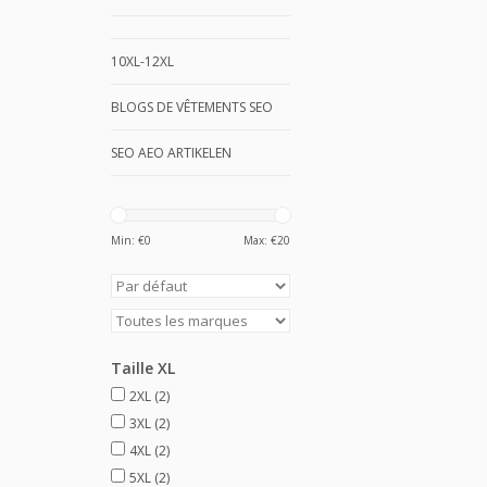
10XL-12XL
BLOGS DE VÊTEMENTS SEO
SEO AEO ARTIKELEN
Min: €
0
Max: €
20
Taille XL
2XL
(2)
3XL
(2)
4XL
(2)
5XL
(2)