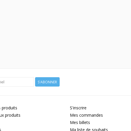
S'ABONNER
 produits
S'inscrire
x produits
Mes commandes
Mes billets
s
Ma liste de souhaits