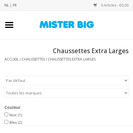
NL
|
FR
0 Articles - €0,00
Accueil
Collection
Chaussettes Extra Larges
ACCUEIL
/
CHAUSSETTES
/
CHAUSSETTES EXTRA LARGES
Notre Boutique
Contact
Marques
Couleur
Noir
(1)
Bleu
(2)