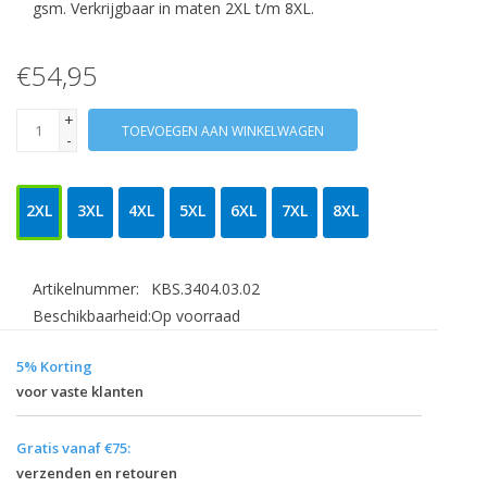
gsm. Verkrijgbaar in maten 2XL t/m 8XL.
€54,95
+
TOEVOEGEN AAN WINKELWAGEN
-
2XL
3XL
4XL
5XL
6XL
7XL
8XL
Artikelnummer:
KBS.3404.03.02
Beschikbaarheid:
Op voorraad
5% Korting
voor vaste klanten
Gratis vanaf €75:
verzenden en retouren