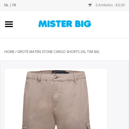
NL
|
FR
0 Artikelen - €0,00
Home
Collectie
HOME
/
GROTE MATEN STONE CARGO SHORTS 2XL T/M 8XL
Onze Winkel
Contact
BLOGS
Merken