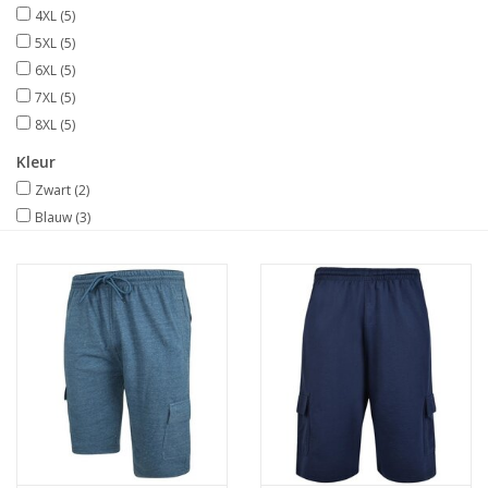
4XL
(5)
5XL
(5)
6XL
(5)
7XL
(5)
8XL
(5)
Kleur
Zwart
(2)
Blauw
(3)