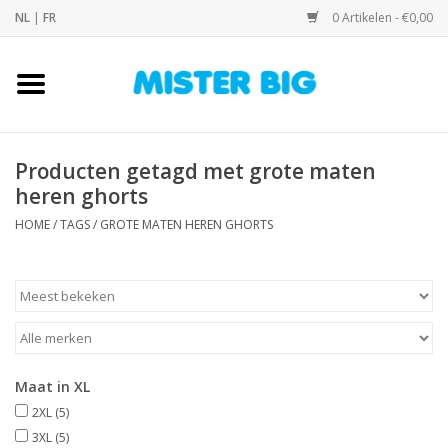
NL
|
FR
0 Artikelen - €0,00
Home
Collectie
Producten getagd met grote maten
heren ghorts
Onze Winkel
HOME
/
TAGS
/
GROTE MATEN HEREN GHORTS
Contact
BLOGS
Merken
Maat in XL
2XL
(5)
3XL
(5)