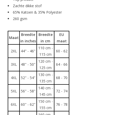
Zachte dikke stof
65% Katoen & 35% Polyester
260 gsm
Breedte
Breedte
EU
Maat
in inches
in cm
maat
110 cm -
2XL
44" - 46"
60 - 62
115 cm
120 cm -
3XL
48" - 50"
64 - 66
125 cm
130 cm -
4XL
52" - 54"
68 - 70
135 cm
140 cm -
5XL
56" - 58"
72 - 74
145 cm
150 cm -
6XL
60" - 62"
76 - 78
155 cm
160 cm -