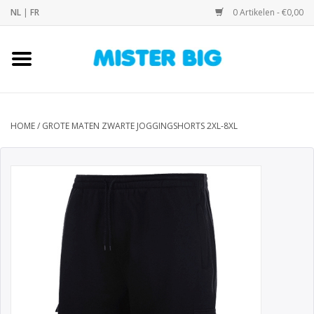
NL
|
FR
0 Artikelen - €0,00
Home
Collectie
HOME
/
GROTE MATEN ZWARTE JOGGINGSHORTS 2XL-8XL
Onze Winkel
Contact
BLOGS
Merken