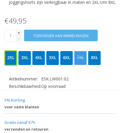
Joggingshorts zijn verkrijgbaar in maten en 2XL t/m 8XL.
€49,95
+
TOEVOEGEN AAN WINKELWAGEN
-
2XL
3XL
4XL
5XL
6XL
7XL
8XL
Artikelnummer:
ESK.LW001.02
Beschikbaarheid:
Op voorraad
5% Korting
voor vaste klanten
Gratis vanaf €75:
verzenden en retouren