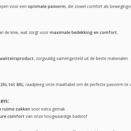
orpen voor een
optimale pasvorm
, die zowel comfort als bewegingsvr
n de knie, wat zorgt voor
maximale bedekking en comfort
.
aliteitsproduct
, zorgvuldig samengesteld uit de beste materialen.
n
2XL tot 8XL
; raadpleeg onze maattabel om de perfecte pasvorm te v
en:
e ruime zakken
voor extra gemak
ure comfort
van onze hoogwaardige badstof