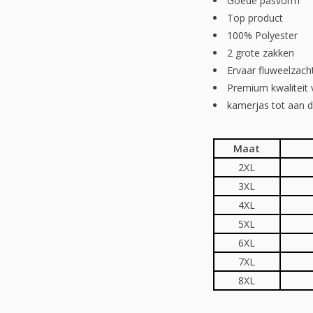
Goede pasvorm
Top product
100% Polyester
2 grote zakken
Ervaar fluweelzach
Premium kwaliteit 
kamerjas tot aan d
Maat
2XL
3XL
4XL
5XL
6XL
7XL
8XL