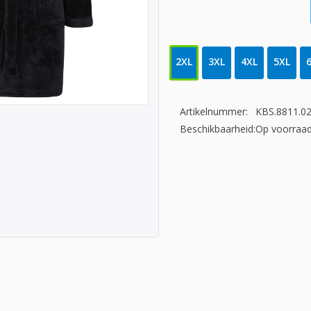
2XL
3XL
4XL
5XL
Artikelnummer:
KBS.8811.0
Beschikbaarheid:
Op voorraa