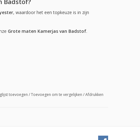
n Badstof?
yester
, waardoor het een topkeuze is in zijn
onze
Grote maten Kamerjas van Badstof
.
glijst toevoegen
/
Toevoegen om te vergelijken
/
Afdrukken