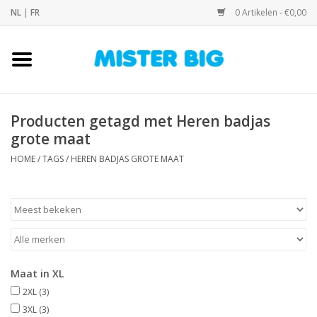
NL
|
FR
0 Artikelen - €0,00
Home
Collectie
Producten getagd met Heren badjas
grote maat
Onze Winkel
HOME
/
TAGS
/
HEREN BADJAS GROTE MAAT
Contact
BLOGS
Merken
Maat in XL
2XL
(3)
3XL
(3)