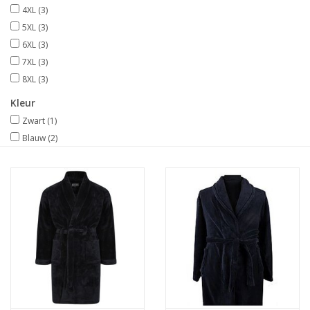
4XL
(3)
5XL
(3)
6XL
(3)
7XL
(3)
8XL
(3)
Kleur
Zwart
(1)
Blauw
(2)