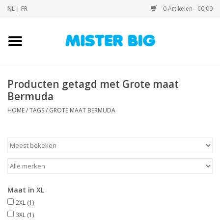
NL
|
FR
0 Artikelen - €0,00
Home
Collectie
Producten getagd met Grote maat
Bermuda
Onze Winkel
HOME
/
TAGS
/
GROTE MAAT BERMUDA
Contact
BLOGS
Merken
Maat in XL
2XL
(1)
3XL
(1)