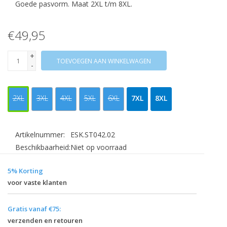
Goede pasvorm. Maat 2XL t/m 8XL.
€49,95
+
TOEVOEGEN AAN WINKELWAGEN
-
2XL
3XL
4XL
5XL
6XL
7XL
8XL
Artikelnummer:
ESK.ST042.02
Beschikbaarheid:
Niet op voorraad
5% Korting
voor vaste klanten
Gratis vanaf €75:
verzenden en retouren