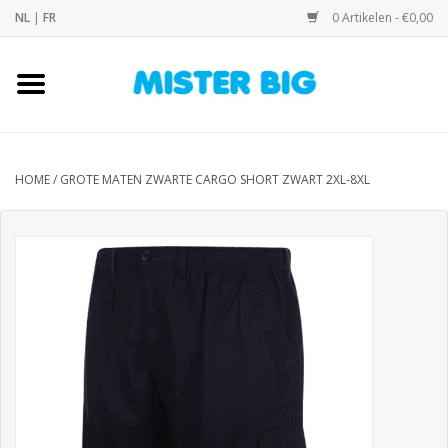
NL
|
FR
0 Artikelen - €0,00
Home
Collectie
HOME
/
GROTE MATEN ZWARTE CARGO SHORT ZWART 2XL-8XL
Onze Winkel
Contact
BLOGS
Merken