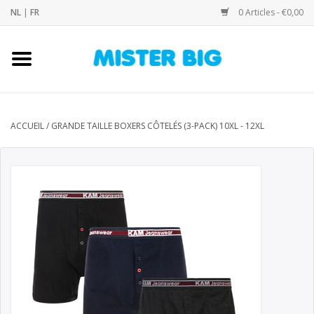
NL
|
FR
0 Articles - €0,00
Accueil
Collection
ACCUEIL
/
GRANDE TAILLE BOXERS CÔTELÉS (3-PACK) 10XL - 12XL
Notre Boutique
Contact
Marques