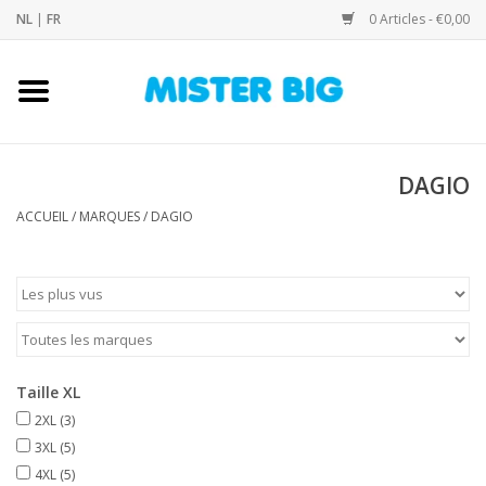
NL
|
FR
0 Articles - €0,00
Accueil
Collection
DAGIO
ACCUEIL
/
MARQUES
/
DAGIO
Notre Boutique
Contact
Marques
Taille XL
2XL
(3)
3XL
(5)
4XL
(5)