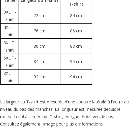
Taille
Largeur du T-shirt
T-shirt
3XL T-
72 cm
84 cm
shirt
4XL T-
76 cm
86 cm
shirt
5XL T-
80 cm
88 cm
shirt
6XL T-
84 cm
90 cm
shirt
8XL T-
92 cm
94 cm
shirt
La largeur du T-shirt est mesurée d'une couture latérale à l'autre au
niveau du bas des manches. La longueur est mesurée depuis le
milieu du col à l'arrière du T-shirt, en ligne droite vers le bas.
Consultez également l'image pour plus d'informations.