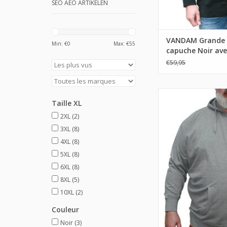
SEO AEO ARTIKELEN
VANDAM Grande t
Min: €
0
Max: €
55
capuche Noir av
"VANDAM"
€59,95
Taille XL
2XL
(2)
3XL
(8)
4XL
(8)
5XL
(8)
6XL
(8)
8XL
(5)
10XL
(2)
Couleur
Noir
(3)