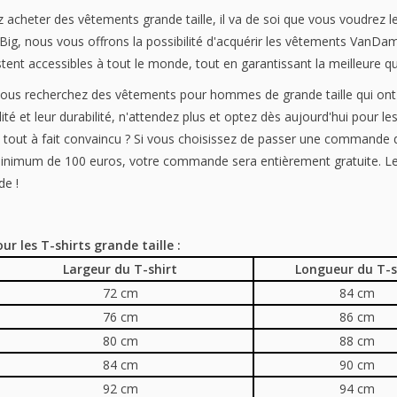
acheter des vêtements grande taille, il va de soi que vous voudrez le f
ig, nous vous offrons la possibilité d'acquérir les vêtements VanDam
nt accessibles à tout le monde, tout en garantissant la meilleure qu
 vous recherchez des vêtements pour hommes de grande taille qui ont n
ité et leur durabilité, n'attendez plus et optez dès aujourd'hui pour
 tout à fait convaincu ? Si vous choisissez de passer une commande
nimum de 100 euros, votre commande sera entièrement gratuite. Les f
e !
ur les T-shirts grande taille :
Largeur du T-shirt
Longueur du T-s
72 cm
84 cm
76 cm
86 cm
80 cm
88 cm
84 cm
90 cm
92 cm
94 cm