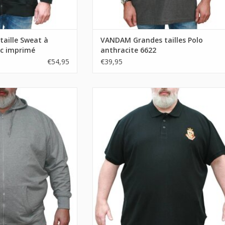
aille Sweat à
VANDAM Grandes tailles Polo
ec imprimé
anthracite 6622
€54,95
€39,95