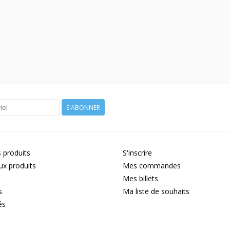
S'ABONNER
 produits
S'inscrire
x produits
Mes commandes
Mes billets
s
Ma liste de souhaits
és