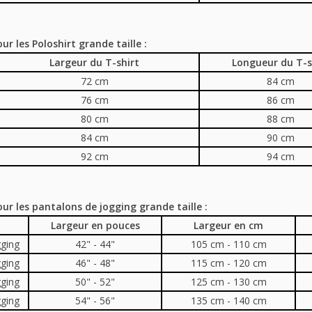
ur les Poloshirt grande taille :
Largeur du T-shirt
Longueur du T-s
72 cm
84 cm
76 cm
86 cm
80 cm
88 cm
84 cm
90 cm
92 cm
94 cm
our les pantalons de jogging grande taille :
Largeur en pouces
Largeur en cm
gging
42" - 44"
105 cm - 110 cm
gging
46" - 48"
115 cm - 120 cm
gging
50" - 52"
125 cm - 130 cm
gging
54" - 56"
135 cm - 140 cm