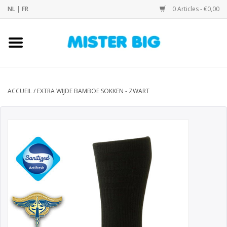
NL
|
FR
0 Articles - €0,00
Accueil
Collection
ACCUEIL
/
EXTRA WIJDE BAMBOE SOKKEN - ZWART
Notre Boutique
Contact
Marques