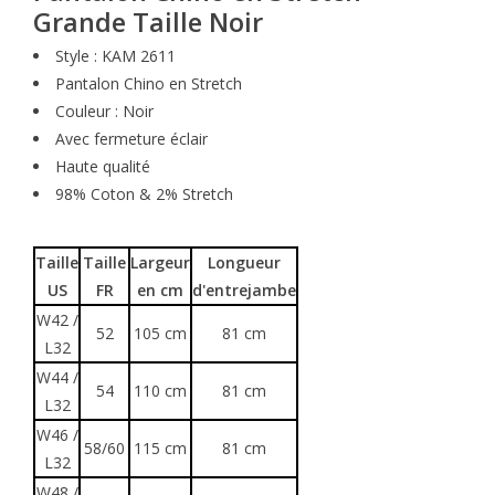
Grande Taille Noir
Style : KAM 2611
Pantalon Chino en Stretch
Couleur : Noir
Avec fermeture éclair
Haute qualité
98% Coton & 2% Stretch
Taille
Taille
Largeur
Longueur
US
FR
en cm
d'entrejambe
W42 /
52
105 cm
81 cm
L32
W44 /
54
110 cm
81 cm
L32
W46 /
58/60
115 cm
81 cm
L32
W48 /