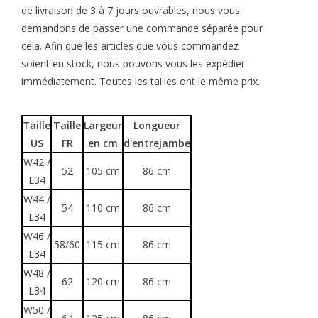
de livraison de 3 à 7 jours ouvrables, nous vous
demandons de passer une commande séparée pour
cela. Afin que les articles que vous commandez
soient en stock, nous pouvons vous les expédier
immédiatement. Toutes les tailles ont le même prix.
Taille
Taille
Largeur
Longueur
US
FR
en cm
d'entrejambe
W42 /
52
105 cm
86 cm
L34
W44 /
54
110 cm
86 cm
L34
W46 /
58/60
115 cm
86 cm
L34
W48 /
62
120 cm
86 cm
L34
W50 /