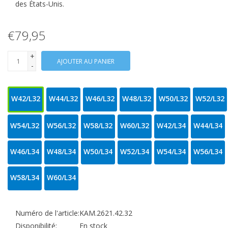
des États-Unis.
€79,95
+
AJOUTER AU PANIER
-
W42/L32
W44/L32
W46/L32
W48/L32
W50/L32
W52/L32
W54/L32
W56/L32
W58/L32
W60/L32
W42/L34
W44/L34
W46/L34
W48/L34
W50/L34
W52/L34
W54/L34
W56/L34
W58/L34
W60/L34
Numéro de l'article:
KAM.2621.42.32
Disponibilité:
En stock