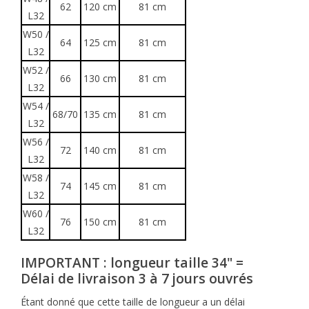
62
120 cm
81 cm
L32
W50 /
64
125 cm
81 cm
L32
W52 /
66
130 cm
81 cm
L32
W54 /
68/70
135 cm
81 cm
L32
W56 /
72
140 cm
81 cm
L32
W58 /
74
145 cm
81 cm
L32
W60 /
76
150 cm
81 cm
L32
IMPORTANT : longueur taille 34" =
Délai de livraison 3 à 7 jours ouvrés
Étant donné que cette taille de longueur a un délai